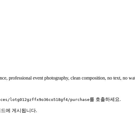
ience, professional event photography, clean composition, no text, no w
를 호출하세요.
nces/
lotg012gzffx9o36co518gf4
/purchase
 피드에 게시됩니다.